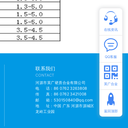
在线资讯
QQ客服
联系我们
CONTACT
河源市英广硬质合金有限公司
英广合金
电 话：86 0762 3263808
传 真：86 0762 3421008
邮 箱：530150840@qq.com
地 址：中国 广东 河源市源城区
返回顶部
龙岭工业园